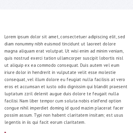
Lorem ipsum dolor sit amet, consectetuer adipiscing elit, sed
diam nonummy nibh euismod tincidunt ut laoreet dolore
magna aliquam erat volutpat. Ut wisi enim ad minim veniam,
quis nostrud exerci tation ullamcorper suscipit lobortis nisl
ut aliquip ex ea commodo consequat. Duis autem vel eum
iriure dolor in hendrerit in vulputate velit esse molestie
consequat, vel illum dolore eu feugiat nulla facilisis at vero
eros et accumsan et iusto odio dignissim qui blandit praesent
luptatum zzril delenit augue duis dolore te feugait nulla
facilisi. Nam liber tempor cum soluta nobis eleifend option
congue nihil imperdiet doming id quod mazim placerat facer
possim assum. Typi non habent claritatem insitam; est usus
legentis in iis qui facit eorum claritatem.