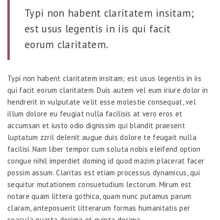
Typi non habent claritatem insitam;
est usus legentis in iis qui facit
eorum claritatem.
Typi non habent claritatem insitam; est usus legentis in iis
qui facit eorum claritatem. Duis autem vel eum iriure dolor in
hendrerit in vulputate velit esse molestie consequat, vel
illum dolore eu feugiat nulla facilisis at vero eros et
accumsan et iusto odio dignissim qui blandit praesent
luptatum zzril delenit augue duis dolore te feugait nulla
facilisi. Nam liber tempor cum soluta nobis eleifend option
congue nihil imperdiet doming id quod mazim placerat facer
possim assum. Claritas est etiam processus dynamicus, qui
sequitur mutationem consuetudium lectorum. Mirum est
notare quam littera gothica, quam nunc putamus parum
claram, anteposuerit litterarum formas humanitatis per
seacula quarta decima et quinta decima.