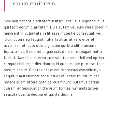
eorum claritatem.
Typi non habent claritatem insitam; est usus legentis in iis
qui facit eorum claritatem. Duis autem vel eum iriure dolor in
hendrerit in vulputate velit esse molestie consequat, vel
illum dolore eu feugiat nulla facilisis at vero eros et
accumsan et iusto odio dignissim qui blandit praesent
luptatum zzril delenit augue duis dolore te feugait nulla
facilisi. Nam liber tempor cum soluta nobis eleifend option
congue nihil imperdiet doming id quod mazim placerat facer
possim assum. Claritas est etiam processus dynamicus, qui
sequitur mutationem consuetudium lectorum. Mirum est
notare quam littera gothica, quam nunc putamus parum
claram, anteposuerit litterarum formas humanitatis per
seacula quarta decima et quinta decima.