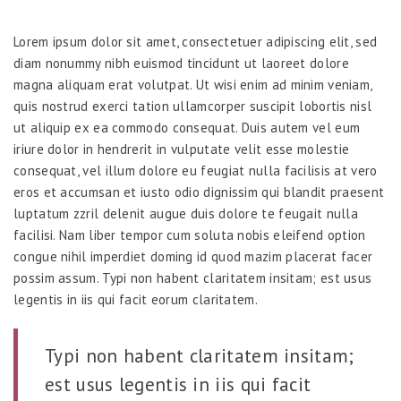
Lorem ipsum dolor sit amet, consectetuer adipiscing elit, sed
diam nonummy nibh euismod tincidunt ut laoreet dolore
magna aliquam erat volutpat. Ut wisi enim ad minim veniam,
quis nostrud exerci tation ullamcorper suscipit lobortis nisl
ut aliquip ex ea commodo consequat. Duis autem vel eum
iriure dolor in hendrerit in vulputate velit esse molestie
consequat, vel illum dolore eu feugiat nulla facilisis at vero
eros et accumsan et iusto odio dignissim qui blandit praesent
luptatum zzril delenit augue duis dolore te feugait nulla
facilisi. Nam liber tempor cum soluta nobis eleifend option
congue nihil imperdiet doming id quod mazim placerat facer
possim assum. Typi non habent claritatem insitam; est usus
legentis in iis qui facit eorum claritatem.
Typi non habent claritatem insitam;
est usus legentis in iis qui facit