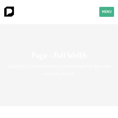
MENU
Page - Full Width
Carefully crafted elements come together into one
amazing design.