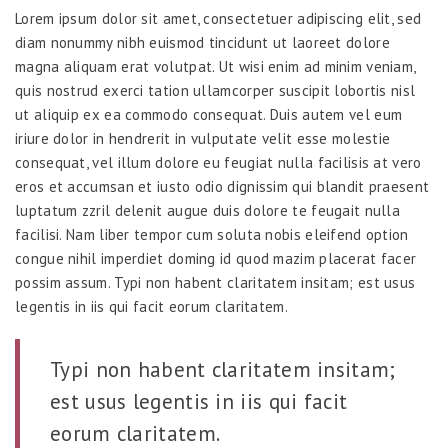
Lorem ipsum dolor sit amet, consectetuer adipiscing elit, sed
diam nonummy nibh euismod tincidunt ut laoreet dolore
magna aliquam erat volutpat. Ut wisi enim ad minim veniam,
quis nostrud exerci tation ullamcorper suscipit lobortis nisl
ut aliquip ex ea commodo consequat. Duis autem vel eum
iriure dolor in hendrerit in vulputate velit esse molestie
consequat, vel illum dolore eu feugiat nulla facilisis at vero
eros et accumsan et iusto odio dignissim qui blandit praesent
luptatum zzril delenit augue duis dolore te feugait nulla
facilisi. Nam liber tempor cum soluta nobis eleifend option
congue nihil imperdiet doming id quod mazim placerat facer
possim assum. Typi non habent claritatem insitam; est usus
legentis in iis qui facit eorum claritatem.
Typi non habent claritatem insitam;
est usus legentis in iis qui facit
eorum claritatem.