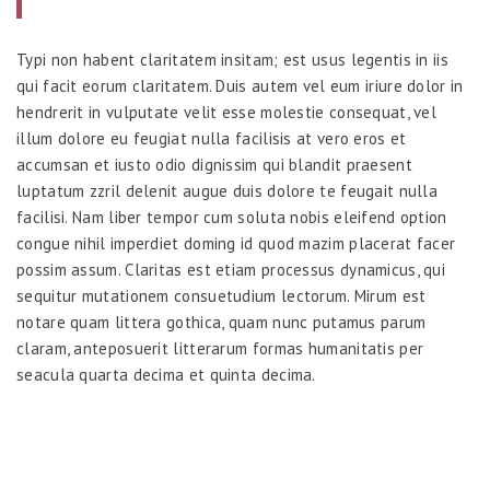
Typi non habent claritatem insitam; est usus legentis in iis
qui facit eorum claritatem. Duis autem vel eum iriure dolor in
hendrerit in vulputate velit esse molestie consequat, vel
illum dolore eu feugiat nulla facilisis at vero eros et
accumsan et iusto odio dignissim qui blandit praesent
luptatum zzril delenit augue duis dolore te feugait nulla
facilisi. Nam liber tempor cum soluta nobis eleifend option
congue nihil imperdiet doming id quod mazim placerat facer
possim assum. Claritas est etiam processus dynamicus, qui
sequitur mutationem consuetudium lectorum. Mirum est
notare quam littera gothica, quam nunc putamus parum
claram, anteposuerit litterarum formas humanitatis per
seacula quarta decima et quinta decima.