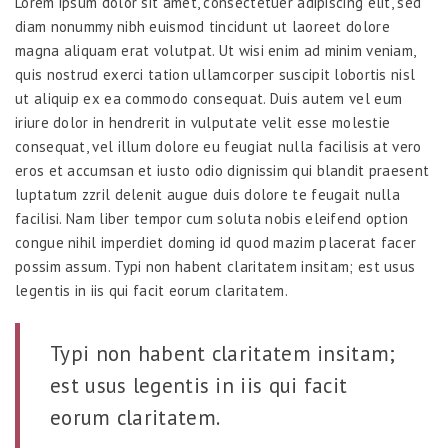
Lorem ipsum dolor sit amet, consectetuer adipiscing elit, sed
diam nonummy nibh euismod tincidunt ut laoreet dolore
magna aliquam erat volutpat. Ut wisi enim ad minim veniam,
quis nostrud exerci tation ullamcorper suscipit lobortis nisl
ut aliquip ex ea commodo consequat. Duis autem vel eum
iriure dolor in hendrerit in vulputate velit esse molestie
consequat, vel illum dolore eu feugiat nulla facilisis at vero
eros et accumsan et iusto odio dignissim qui blandit praesent
luptatum zzril delenit augue duis dolore te feugait nulla
facilisi. Nam liber tempor cum soluta nobis eleifend option
congue nihil imperdiet doming id quod mazim placerat facer
possim assum. Typi non habent claritatem insitam; est usus
legentis in iis qui facit eorum claritatem.
Typi non habent claritatem insitam;
est usus legentis in iis qui facit
eorum claritatem.